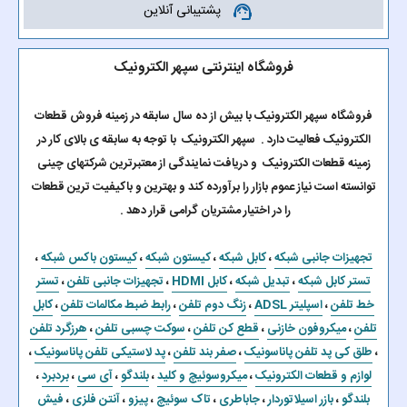
پشتیبانی آنلاین
support_agent
فروشگاه اینترنتی سپهر الکترونیک
فروشگاه سپهر الکترونیک با بیش از ده سال سابقه در زمینه فروش قطعات
الکترونیک فعالیت دارد . سپهر الکترونیک با توجه به سابقه ی بالای کار در
زمینه قطعات الکترونیک و دریافت نمایندگی از معتبرترین شرکتهای چینی
توانسته است نیاز عموم بازار را برآورده کند و بهترین و باکیفیت ترین قطعات
را در اختیار مشتریان گرامی قرار دهد .
تجهیزات جانبی شبکه
،
کابل شبکه
،
کیستون شبکه
،
کیستون باکس شبکه
،
تستر کابل شبکه
،
تبدیل شبکه
،
کابل HDMI
،
تجهیزات جانبی تلفن
،
تستر
خط تلفن
،
اسپلیتر ADSL
،
زنگ دوم تلفن
،
رابط ضبط مکالمات تلفن
،
کابل
تلفن
،
میکروفون خازنی
،
قطع کن تلفن
،
سوکت چسبی تلفن
،
هرزگرد تلفن
،
طلق کی پد تلفن پاناسونیک
،
صفر بند تلفن
،
پد لاستیکی تلفن پاناسونیک
،
لوازم و قطعات الکترونیک
،
میکروسوئیچ و کلید
،
بلندگو
،
آی سی
،
بردبرد
،
بلندگو
،
بازر اسیلاتوردار
،
جاباطری
،
تاک سوئیچ
،
پیزو
،
آنتن فلزی
،
فیش