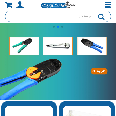
جستجو