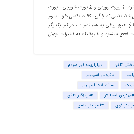
ابزاری ا‌ست برای جدا کردن voice و data از یکدیگر. اسپلیتر یک دستگاه کوچک است که کلا 3 عدد پورت دارد. 1 پورت ورودی و 2 پورت خروجی . پورت
و پورتهای خروجی آن به گوشی تلفن و مودم متصل می شوند . سرویس ADSL روی همان خط تلفنی که با آن مکالمه تلفنی دارید سوار
ال ADSL (دیجیتال ) و سیگنال تلفن (آنالوگ) هیچ ربطی به هم ندارند ، در کار یکدیگر
نت قطع میشود و یا زمانیکه به اینترنت وصل
خش تلفن
#پارازیت گیر مودم
یتر
#فروش اسپلیتر
ترنت
#اتصالات اسپلیتر
بهترین اسپلیتر
#نویزگیر تلفن
لیتر قوی
#اسپلیتر تلفن