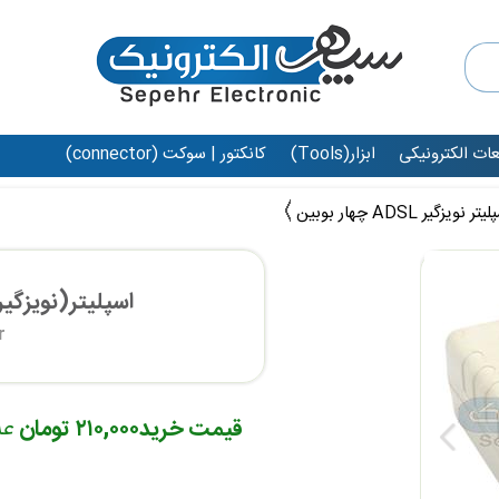
عات الکترونیکی
ابزار(Tools)
کانکتور | سوکت (connector)
تر نویزگیر ADSL چهار بوبین
اسپلیتر(نویزگیر) ADSL چهار ب
r
قیمت خرید
۲۱۰,۰۰۰ تومان
عد