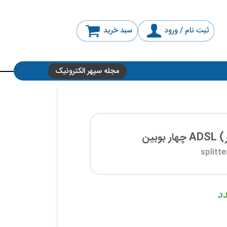
ثبت نام / ورود
سبد خرید
مجله سپهر الکترونیک
وبین
splitte
د