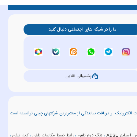
ما را در شبکه های اجتماعی دنبال کنید
support_agent
پشتیبانی آنلاین
عات الکترونیک و دریافت نمایندگی از معتبرترین شرکتهای چینی توانسته است
ن
،
اسپلیتر ADSL
،
زنگ دوم تلفن
،
رابط ضبط مکالمات تلفن
،
کابل تلفن
،