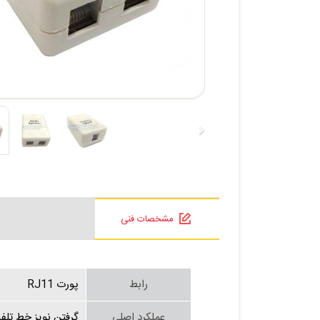
مشخصات فنی
رابط
پورت RJ11
عملکرد اصلی
گرفتن نویز خط تلفن مجهز به ADSL - جداسازی