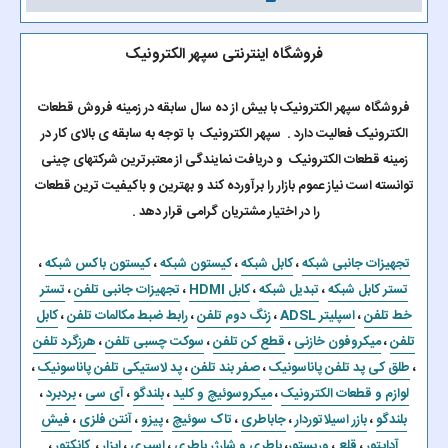
فروشگاه اینترنتی سپهر الکترونیک
فروشگاه سپهر الکترونیک با بیش از ده سال سابقه در زمینه فروش قطعات
الکترونیک فعالیت دارد . سپهر الکترونیک با توجه به سابقه ی بالای کار در
زمینه قطعات الکترونیک و دریافت نمایندگی از معتبرترین شرکتهای چینی
توانسته است نیاز عموم بازار را برآورده کند و بهترین و باکیفیت ترین قطعات
را در اختیار مشتریان گرامی قرار دهد .
تجهیزات جانبی شبکه
،
کابل شبکه
،
کیستون شبکه
،
کیستون باکس شبکه
،
تستر کابل شبکه
،
تبدیل شبکه
،
کابل HDMI
،
تجهیزات جانبی تلفن
،
تستر
خط تلفن
،
اسپلیتر ADSL
،
زنگ دوم تلفن
،
رابط ضبط مکالمات تلفن
،
کابل
تلفن
،
میکروفون خازنی
،
قطع کن تلفن
،
سوکت چسبی تلفن
،
هرزگرد تلفن
،
طلق کی پد تلفن پاناسونیک
،
صفر بند تلفن
،
پد لاستیکی تلفن پاناسونیک
،
لوازم و قطعات الکترونیک
،
میکروسوئیچ و کلید
،
بلندگو
،
آی سی
،
بردبرد
،
بلندگو
،
بازر اسیلاتوردار
،
جاباطری
،
تاک سوئیچ
،
پیزو
،
آنتن فلزی
،
فیش
آداپتور
،
قلع
،
وریستور
،
باطری و شارژر باطری
،
اسپری
،
ابزار
،
کانکتور
،