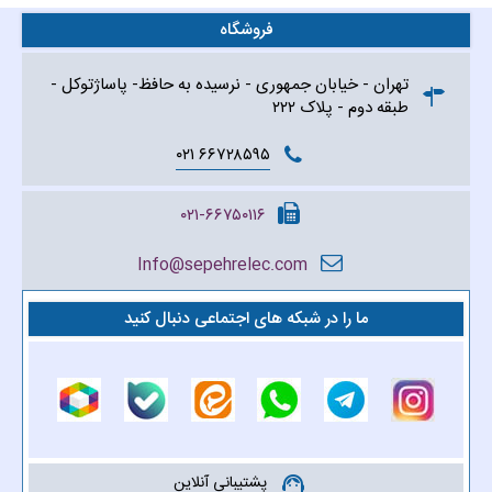
فروشگاه
تهران - خیابان جمهوری - نرسیده به حافظ- پاساژتوکل -
طبقه دوم - پلاک ۲۲۲
۶۶۷۲۸۵۹۵ ۰۲۱
۰۲۱-۶۶۷۵۰۱۱۶
Info@sepehrelec.com
ما را در شبکه های اجتماعی دنبال کنید
پشتیبانی آنلاین
support_agent