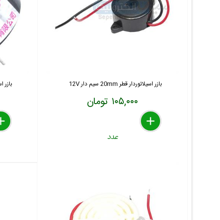
بازر اسیلاتوردار قطر 20mm سیم دار 12V
بازر اسیلات
۱۰۵,۰۰۰ تومان
lete
move
dd
delete
remove
add
عدد