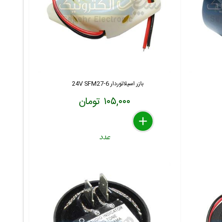
بازر اسیلاتوردار 6-24V SFM27
۱۰۵,۰۰۰ تومان
delete
remove
add
عدد