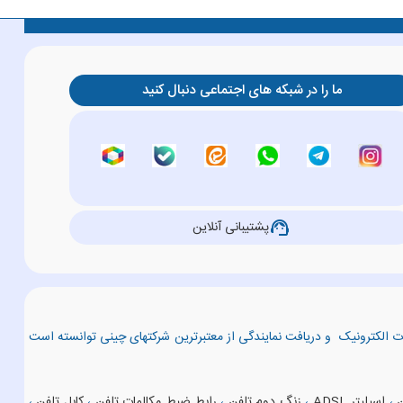
ما را در شبکه های اجتماعی دنبال کنید
support_agent
پشتیبانی آنلاین
عات الکترونیک و دریافت نمایندگی از معتبرترین شرکتهای چینی توانسته است
ن
،
اسپلیتر ADSL
،
زنگ دوم تلفن
،
رابط ضبط مکالمات تلفن
،
کابل تلفن
،