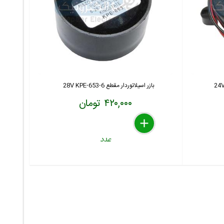
بازر اسیلاتوردار مقطع 6-28V KPE-653
۴۲۰,۰۰۰ تومان
delete
remove
add
عدد