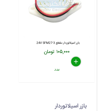
بازر اسیلاتوردار مقطع 3-24V SFM27
۱۰۵,۰۰۰ تومان
delete
remove
add
عدد
بازر اسیلاتوردار