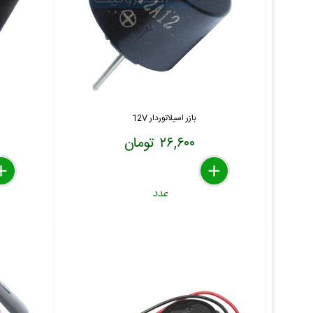
بازر اسیلاتوردار 12V
۲۶,۶۰۰ تومان
lete
move
dd
delete
remove
add
عدد