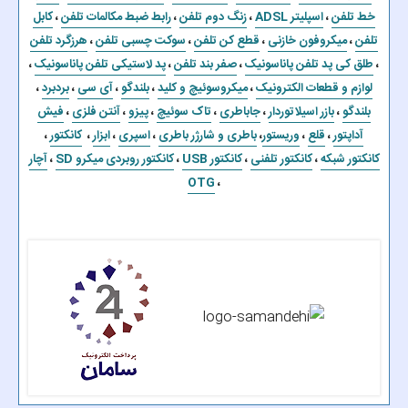
خط تلفن
،
اسپلیتر ADSL
،
زنگ دوم تلفن
،
رابط ضبط مکالمات تلفن
،
کابل
تلفن
،
میکروفون خازنی
،
قطع کن تلفن
،
سوکت چسبی تلفن
،
هرزگرد تلفن
،
طلق کی پد تلفن پاناسونیک
،
صفر بند تلفن
،
پد لاستیکی تلفن پاناسونیک
،
لوازم و قطعات الکترونیک
،
میکروسوئیچ و کلید
،
بلندگو
،
آی سی
،
بردبرد
،
بلندگو
،
بازر اسیلاتوردار
،
جاباطری
،
تاک سوئیچ
،
پیزو
،
آنتن فلزی
،
فیش
آداپتور
،
قلع
،
وریستور
،
باطری و شارژر باطری
،
اسپری
،
ابزار
،
کانکتور
،
کانکتور شبکه
،
کانکتور تلفنی
،
کانکتور USB
،
کانکتور روبردی میکرو SD
،
آچار
OTG
،