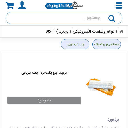
جستجو
لوازم وقطعات الکترونیکی
بردبرد
1 کالا
جستجوی پیشرفته
پربازدیدترین
بردبرد -پروجکت برد- جعبه نارنجی
ناموجود
بردبورد