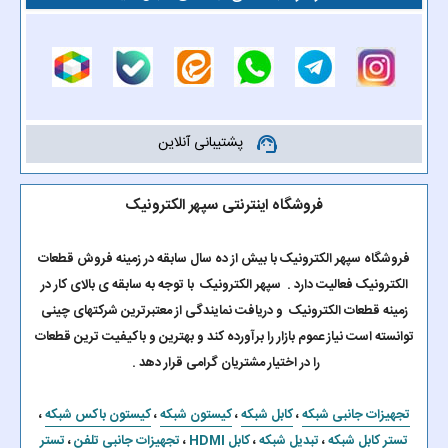
پشتیبانی آنلاین
support_agent
فروشگاه اینترنتی سپهر الکترونیک
فروشگاه سپهر الکترونیک با بیش از ده سال سابقه در زمینه فروش قطعات
الکترونیک فعالیت دارد . سپهر الکترونیک با توجه به سابقه ی بالای کار در
زمینه قطعات الکترونیک و دریافت نمایندگی از معتبرترین شرکتهای چینی
توانسته است نیاز عموم بازار را برآورده کند و بهترین و باکیفیت ترین قطعات
را در اختیار مشتریان گرامی قرار دهد .
تجهیزات جانبی شبکه
،
کابل شبکه
،
کیستون شبکه
،
کیستون باکس شبکه
،
تستر کابل شبکه
،
تبدیل شبکه
،
کابل HDMI
،
تجهیزات جانبی تلفن
،
تستر