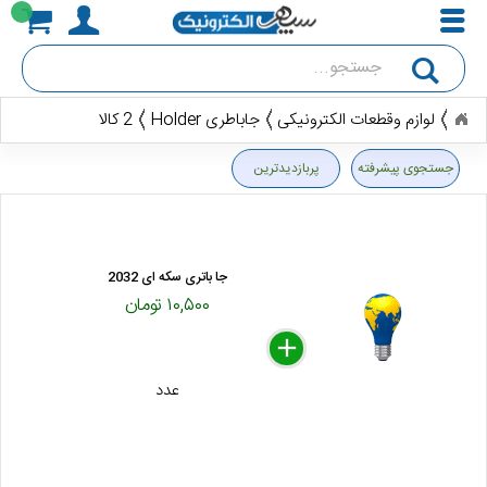
جستجو
لوازم وقطعات الکترونیکی
جاباطری Holder
2 کالا
جستجوی پیشرفته
پربازدیدترین
جا باتری سکه ای 2032
۱۰,۵۰۰ تومان
delete
remove
add
عدد