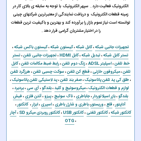
الکترونیک فعالیت دارد . سپهر الکترونیک با توجه به سابقه ی بالای کار در
زمینه قطعات الکترونیک و دریافت نمایندگی از معتبرترین شرکتهای چینی
توانسته است نیاز عموم بازار را برآورده کند و بهترین و باکیفیت ترین قطعات
را در اختیار مشتریان گرامی قرار دهد .
تجهیزات جانبی شبکه
،
کابل شبکه
،
کیستون شبکه
،
کیستون باکس شبکه
،
تستر کابل شبکه
،
تبدیل شبکه
،
کابل HDMI
،
تجهیزات جانبی تلفن
،
تستر
خط تلفن
،
اسپلیتر ADSL
،
زنگ دوم تلفن
،
رابط ضبط مکالمات تلفن
،
کابل
تلفن
،
میکروفون خازنی
،
قطع کن تلفن
،
سوکت چسبی تلفن
،
هرزگرد تلفن
،
طلق کی پد تلفن پاناسونیک
،
صفر بند تلفن
،
پد لاستیکی تلفن پاناسونیک
،
لوازم و قطعات الکترونیک
،
میکروسوئیچ و کلید
،
بلندگو
،
آی سی
،
بردبرد
،
بلندگو
،
بازر اسیلاتوردار
،
جاباطری
،
تاک سوئیچ
،
پیزو
،
آنتن فلزی
،
فیش
آداپتور
،
قلع
،
وریستور
،
باطری و شارژر باطری
،
اسپری
،
ابزار
،
کانکتور
،
کانکتور شبکه
،
کانکتور تلفنی
،
کانکتور USB
،
کانکتور روبردی میکرو SD
،
آچار
OTG
،