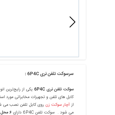
سرسوکت تلفن نری 6P4C :
سوکت تلفن نری 6P4C
یکی از رایج‌ترین ان
کابل های تلفن و تجهیزات مخابراتی مورد است
از
آچار سوکت زن
می شود . سوکت تلفن 6P4C دارای
۶ محل پین (Position)