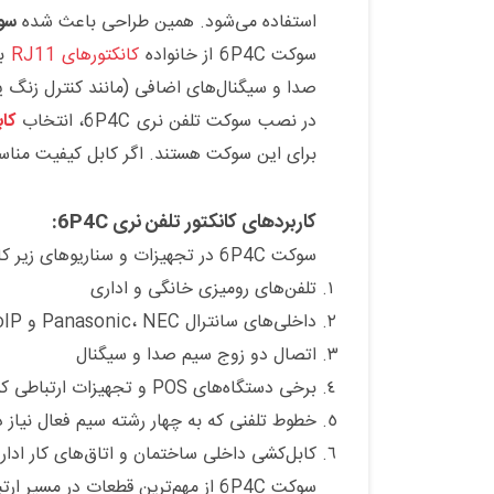
استفاده می‌شود. همین طراحی باعث شده
سوک
سوکت 6P4C از خانواده
کانکتورهای RJ11
به
صدا و سیگنال‌های اضافی (مانند کنترل زنگ ی
در نصب سوکت تلفن نری 6P4C، انتخاب
کاب
برای این سوکت هستند. اگر کابل کیفیت مناسب
کاربردهای کانکتور تلفن نری 6P4C:
سوکت 6P4C در تجهیزات و سناریوهای زیر کاربرد اصلی دارد:
تلفن‌های رومیزی خانگی و اداری
داخلی‌های سانترال Panasonic، NEC و VoIP (در مدل‌های آنالوگ)
اتصال دو زوج سیم صدا و سیگنال
برخی دستگاه‌های POS و تجهیزات ارتباطی کم‌داده
خطوط تلفنی که به چهار رشته سیم فعال نیاز د
کابل‌کشی داخلی ساختمان و اتاق‌های کار ادار
سوکت 6P4C از مهم‌ترین قطعات در مسیر ارتباطی تلفن است ؛ زیرا کیفیت ساخت آن مستقیماً روی کیفیت صدا و کاهش نویز تأثیر می‌گذارد.