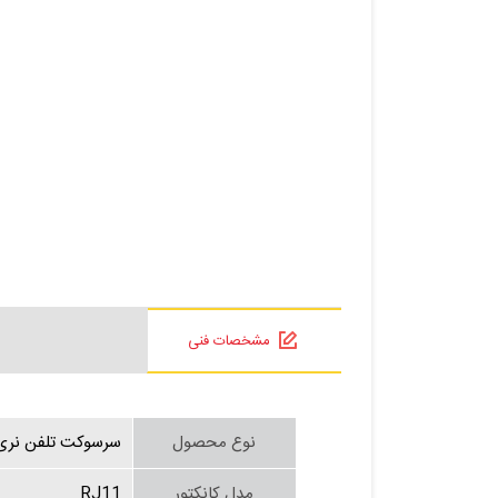
مشخصات فنی
نوع محصول
سرسوکت تلفن نری
مدل کانکتور
RJ11