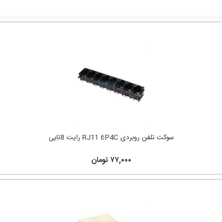
سوکت تلفن روبردی RJ11 6P4C رایت 8تایی
۷۷,۰۰۰ تومان