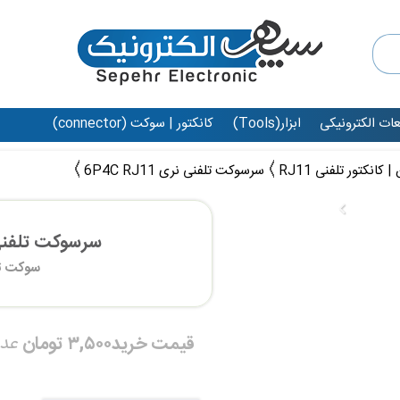
عات الکترونیکی
ابزار(Tools)
کانکتور | سوکت (connector)
کانکتور تلفنی RJ11
سرسوکت تلفنی نری 6P4C RJ11
سرسوکت تلفنی نری 1
سوکت تلفن
قیمت خرید
۳,۵۰۰ تومان
عد