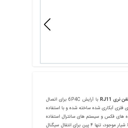
ن نری RJ11
با آرایش 6P4C برای اتصال
ی فلزی آبکاری شده ساخته شده و با استفاده
ی شود . از این محصول در خطوط تلفن ثابت ، مودم های ADSL ، دستگاه های فکس و سیستم های سانترال استفاده
است؛ یعنی از بین ۶ شیار موجود، تنها ۴ پین برای انتقال سیگنال