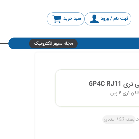
ثبت نام / ورود
سبد خرید
مجله سپهر الکترونیک
6P4C RJ1
 نری ۶ پین
د
بسته 100 عددی