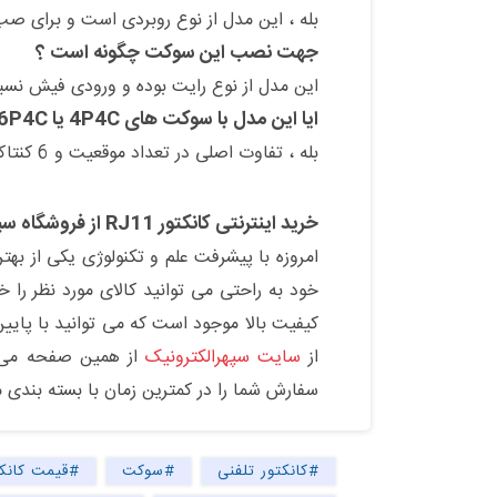
بله ، این مدل از نوع روبردی است و برای ص
جهت نصب این سوکت چگونه است ؟
این مدل از نوع رایت بوده و ورودی فیش نسبت به سطح برد در
ایا این مدل با سوکت های 4P4C یا 6P4C تفاوت دارد ؟
بله ، تفاوت اصلی در تعداد موقعیت و 6 کنتاکت است و از نظر تعداد کنتاکت با مدل های 4P4C و 6P4C متفاوت است .
خ
رید اینترنتی کانکتور RJ11 از فروشگاه سپهرالکترونیک :
امروزه با پیشرفت علم و تکنولوژی یکی از بهتر
خود به راحتی می توانید کالای مورد نظر را 
کیفیت بالا موجود است که می توانید با پایی
از
سایت سپهرالکترونیک
از همین صفحه می تو
سفارش شما را در کمترین زمان با بسته بندی 
#کانکتور تلفنی
#سوکت
#قیمت کانکت