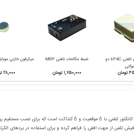
سوکت چسبی تلفنی 6P4C دو
ضبط مکالمات تلفنی MRP
میکرفون خازنی موبایل
وکتی
ومان
۱,۷۵۰,۰۰۰ تومان
۲۸,۰۰۰ تومان
سوکت تلفن روبردی RJ11 6P6C رایت یک کانکتور تلفنی با 6 موقعیت و 
اتصال فیش تلفن از جهت افقی را فراهم کرده و برای استفاده در بردهای ا