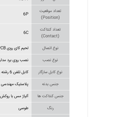
تعداد موقعیت
6P
(Position)
تعداد کنتاکت
6C
(Contact)
نوع اتصال
لحیم کای روی PCB
نوع نصب
نصب روی برد مدار چاپی (ole
نوع کابل سازگار
کابل تلفن 6 رشته و کابل های سازگار با RJ11
جنس بدنه
پلاستیک مهندسی م
جنس کنتاکت ها
آلیاژ مس با روکش
رنگ
طوسی