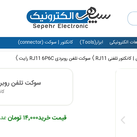
عات الکترونیکی
ابزار(Tools)
کانکتور | سوکت (connector)
کانکتور تلفنی RJ11
سوکت تلفن روبردی RJ11 6P6C رایت
سوکت تلفن روبردی RJ11 6P6C
کان
قیمت خرید
۱۴,۰۰۰ تومان
عد