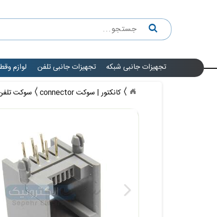
تجهیزات جانبی شبکه
تجهیزات جانبی تلفن
لوازم وقط
کانکتور | سوکت connector
سوکت تلفن | 