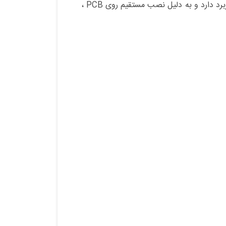
این کانکتور در ساخت و تعمیر انواع تجهیزات تلفنی ، سیستم های مخابراتی ، سانترال ، مودم و تجهیزات ارتباطی کاربرد دارد و به دلیل نصب مستقیم روی PCB ،