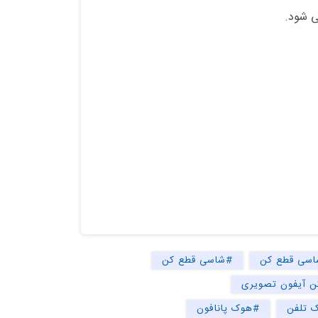
ی شود.
سی قطع کن
#شاسی قطع کن
 آیفون تصویری
 تلفن
#هوک پانافون