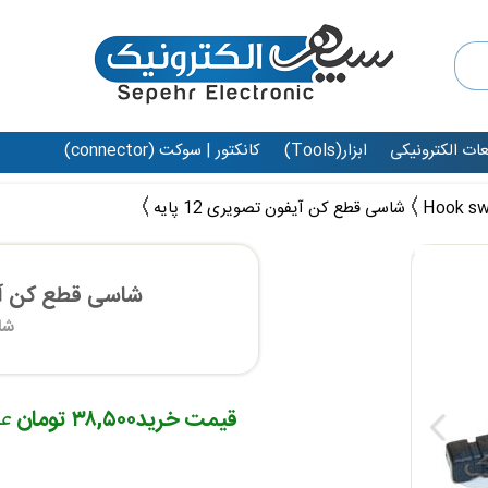
عات الکترونیکی
ابزار(Tools)
کانکتور | سوکت (connector)
شاسی قطع کن آیفون تصویری 12 پایه
شاسی قطع کن آیفون
شا
قیمت خرید
۳۸,۵۰۰ تومان
ع