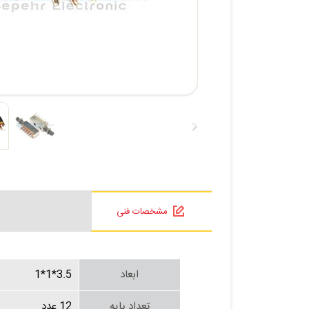
مشخصات فنی
ابعاد
3.5*1*1
تعداد پایه
12 عدد