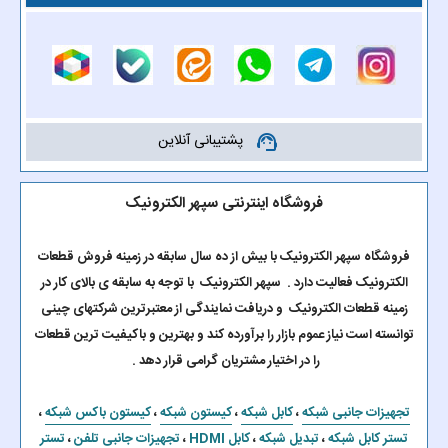
پشتیبانی آنلاین
support_agent
فروشگاه اینترنتی سپهر الکترونیک
فروشگاه سپهر الکترونیک با بیش از ده سال سابقه در زمینه فروش قطعات
الکترونیک فعالیت دارد . سپهر الکترونیک با توجه به سابقه ی بالای کار در
زمینه قطعات الکترونیک و دریافت نمایندگی از معتبرترین شرکتهای چینی
توانسته است نیاز عموم بازار را برآورده کند و بهترین و باکیفیت ترین قطعات
را در اختیار مشتریان گرامی قرار دهد .
تجهیزات جانبی شبکه
،
کابل شبکه
،
کیستون شبکه
،
کیستون باکس شبکه
،
تستر کابل شبکه
،
تبدیل شبکه
،
کابل HDMI
،
تجهیزات جانبی تلفن
،
تستر