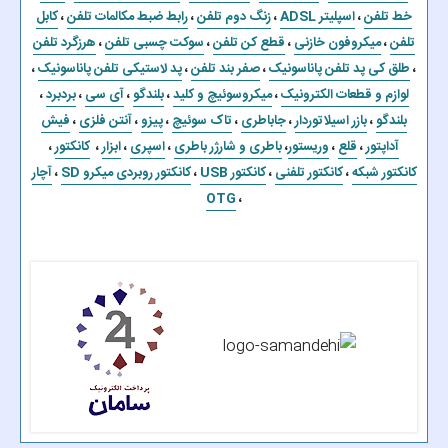
خط تلفن
،
اسپلیتر ADSL
،
زنگ دوم تلفن
،
رابط ضبط مکالمات تلفن
،
کابل
تلفن
،
میکروفون خازنی
،
قطع کن تلفن
،
سوکت چسبی تلفن
،
هرزگرد تلفن
،
طلق کی پد تلفن پاناسونیک
،
صفر بند تلفن
،
پد لاستیکی تلفن پاناسونیک
،
لوازم و قطعات الکترونیک
،
میکروسوئیچ و کلید
،
بلندگو
،
آی سی
،
بردبرد
،
بلندگو
،
بازر اسیلاتوردار
،
جاباطری
،
تاک سوئیچ
،
پیزو
،
آنتن فلزی
،
فیش
آداپتور
،
قلع
،
وریستور
،
باطری و شارژر باطری
،
اسپری
،
ابزار
،
کانکتور
،
کانکتور شبکه
،
کانکتور تلفنی
،
کانکتور USB
،
کانکتور روبردی میکرو SD
،
آچار
OTG
،