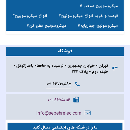
#میکروسوییچ صنعتی
#قیمت و خرید انواع میکروسوئیچ
#انواع میکروسوییچ
#میکروسوئیچ چهارپایه
#میکروسوئیچ قطع کن
فروشگاه
تهران - خیابان جمهوری - نرسیده به حافظ- پاساژتوکل -
طبقه دوم - پلاک ۲۲۲
۶۶۷۲۸۵۹۵ ۰۲۱
۰۲۱-۶۶۷۵۰۱۱۶
Info@sepehrelec.com
ما را در شبکه های اجتماعی دنبال کنید