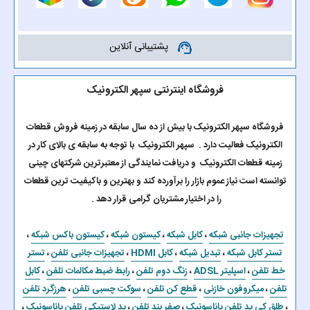
پشتیبانی آنلاین
support_agent
فروشگاه اینترنتی سپهر الکترونیک
فروشگاه سپهر الکترونیک با بیش از ده سال سابقه در زمینه فروش قطعات
الکترونیک فعالیت دارد . سپهر الکترونیک با توجه به سابقه ی بالای کار در
زمینه قطعات الکترونیک و دریافت نمایندگی از معتبرترین شرکتهای چینی
توانسته است نیاز عموم بازار را برآورده کند و بهترین و باکیفیت ترین قطعات
را در اختیار مشتریان گرامی قرار دهد .
تجهیزات جانبی شبکه
،
کابل شبکه
،
کیستون شبکه
،
کیستون باکس شبکه
،
تستر کابل شبکه
،
تبدیل شبکه
،
کابل HDMI
،
تجهیزات جانبی تلفن
،
تستر
خط تلفن
،
اسپلیتر ADSL
،
زنگ دوم تلفن
،
رابط ضبط مکالمات تلفن
،
کابل
تلفن
،
میکروفون خازنی
،
قطع کن تلفن
،
سوکت چسبی تلفن
،
هرزگرد تلفن
،
طلق کی پد تلفن پاناسونیک
،
صفر بند تلفن
،
پد لاستیکی تلفن پاناسونیک
،