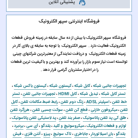
پشتیبانی آنلاین
support_agent
فروشگاه اینترنتی سپهر الکترونیک
فروشگاه سپهر الکترونیک با بیش از ده سال سابقه در زمینه فروش قطعات
الکترونیک فعالیت دارد . سپهر الکترونیک با توجه به سابقه ی بالای کار در
زمینه قطعات الکترونیک و دریافت نمایندگی از معتبرترین شرکتهای چینی
توانسته است نیاز عموم بازار را برآورده کند و بهترین و باکیفیت ترین قطعات
را در اختیار مشتریان گرامی قرار دهد .
تجهیزات جانبی شبکه
،
کابل شبکه
،
کیستون شبکه
،
کیستون باکس شبکه
،
تستر کابل شبکه
،
تبدیل شبکه
،
کابل HDMI
،
تجهیزات جانبی تلفن
،
تستر
خط تلفن
،
اسپلیتر ADSL
،
زنگ دوم تلفن
،
رابط ضبط مکالمات تلفن
،
کابل
تلفن
،
میکروفون خازنی
،
قطع کن تلفن
،
سوکت چسبی تلفن
،
هرزگرد تلفن
،
طلق کی پد تلفن پاناسونیک
،
صفر بند تلفن
،
پد لاستیکی تلفن پاناسونیک
،
لوازم و قطعات الکترونیک
،
میکروسوئیچ و کلید
،
بلندگو
،
آی سی
،
بردبرد
،
بلندگو
،
بازر اسیلاتوردار
،
جاباطری
،
تاک سوئیچ
،
پیزو
،
آنتن فلزی
،
فیش