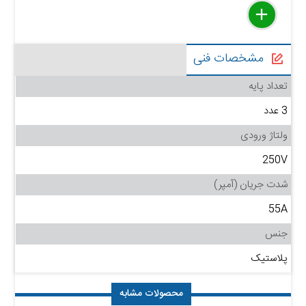
delete
remove
add
مشخصات فنی
تعداد پایه
3 عدد
ولتاژ ورودی
250V
شدت جریان (آمپر)
55A
جنس
پلاستیک
محصولات مشابه