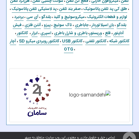
تلفن
،
میکروفون خازنی
،
قطع کن تلفن
،
سوکت چسبی تلفن
،
هرزگرد تلفن
،
طلق کی پد تلفن پاناسونیک
،
صفر بند تلفن
،
پد لاستیکی تلفن پاناسونیک
،
لوازم و قطعات الکترونیک
،
میکروسوئیچ و کلید
،
بلندگو
،
آی سی
،
بردبرد
،
بلندگو
،
بازر اسیلاتوردار
،
جاباطری
،
تاک سوئیچ
،
پیزو
،
آنتن فلزی
،
فیش
آداپتور
،
قلع
،
وریستور
،
باطری و شارژر باطری
،
اسپری
،
ابزار
،
کانکتور
،
کانکتور شبکه
،
کانکتور تلفنی
،
کانکتور USB
،
کانکتور روبردی میکرو SD
،
آچار
OTG
،
تمامی حق و حقوق مادی و معنوی این وب سایت متعلق به سپهر