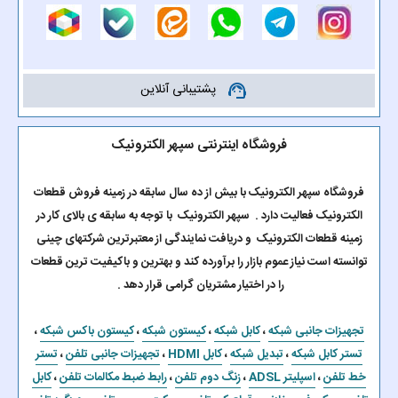
پشتیبانی آنلاین
support_agent
فروشگاه اینترنتی سپهر الکترونیک
فروشگاه سپهر الکترونیک با بیش از ده سال سابقه در زمینه فروش قطعات
الکترونیک فعالیت دارد . سپهر الکترونیک با توجه به سابقه ی بالای کار در
زمینه قطعات الکترونیک و دریافت نمایندگی از معتبرترین شرکتهای چینی
توانسته است نیاز عموم بازار را برآورده کند و بهترین و باکیفیت ترین قطعات
را در اختیار مشتریان گرامی قرار دهد .
تجهیزات جانبی شبکه
،
کابل شبکه
،
کیستون شبکه
،
کیستون باکس شبکه
،
تستر کابل شبکه
،
تبدیل شبکه
،
کابل HDMI
،
تجهیزات جانبی تلفن
،
تستر
خط تلفن
،
اسپلیتر ADSL
،
زنگ دوم تلفن
،
رابط ضبط مکالمات تلفن
،
کابل