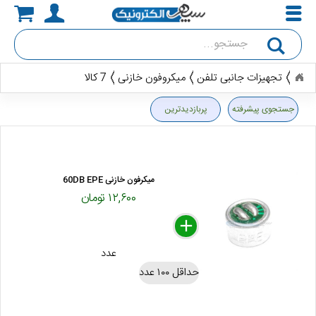
جستجو
تجهیزات جانبی تلفن
میکروفون خازنی
7 کالا
جستجوی پیشرفته
پربازدیدترین
میکرفون خازنی 60DB EPE
۱۲,۶۰۰ تومان
delete
remove
add
عدد
حداقل ۱۰۰ عدد