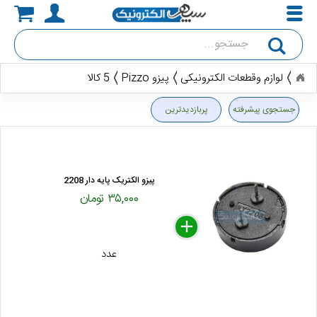
جستجو
لوازم وقطعات الکترونیکی
پیزو Pizzo
5 کالا
جستجوی پیشرفته
پربازدیدترین
پیزو الکتریک پایه دار 2208
۳۵,۰۰۰ تومان
delete
remove
add
عدد