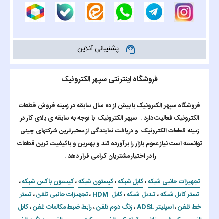
پشتیبانی آنلاین
support_agent
فروشگاه اینترنتی سپهر الکترونیک
فروشگاه سپهر الکترونیک با بیش از ده سال سابقه در زمینه فروش قطعات
الکترونیک فعالیت دارد . سپهر الکترونیک با توجه به سابقه ی بالای کار در
زمینه قطعات الکترونیک و دریافت نمایندگی از معتبرترین شرکتهای چینی
توانسته است نیاز عموم بازار را برآورده کند و بهترین و باکیفیت ترین قطعات
را در اختیار مشتریان گرامی قرار دهد .
تجهیزات جانبی شبکه
،
کابل شبکه
،
کیستون شبکه
،
کیستون باکس شبکه
،
تستر کابل شبکه
،
تبدیل شبکه
،
کابل HDMI
،
تجهیزات جانبی تلفن
،
تستر
خط تلفن
،
اسپلیتر ADSL
،
زنگ دوم تلفن
،
رابط ضبط مکالمات تلفن
،
کابل