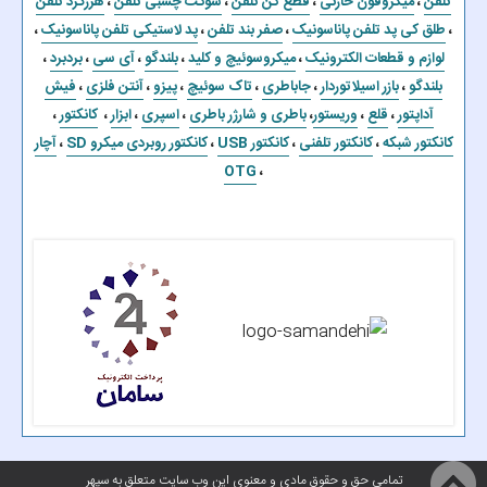
تلفن
،
میکروفون خازنی
،
قطع کن تلفن
،
سوکت چسبی تلفن
،
هرزگرد تلفن
،
طلق کی پد تلفن پاناسونیک
،
صفر بند تلفن
،
پد لاستیکی تلفن پاناسونیک
،
لوازم و قطعات الکترونیک
،
میکروسوئیچ و کلید
،
بلندگو
،
آی سی
،
بردبرد
،
بلندگو
،
بازر اسیلاتوردار
،
جاباطری
،
تاک سوئیچ
،
پیزو
،
آنتن فلزی
،
فیش
آداپتور
،
قلع
،
وریستور
،
باطری و شارژر باطری
،
اسپری
،
ابزار
،
کانکتور
،
کانکتور شبکه
،
کانکتور تلفنی
،
کانکتور USB
،
کانکتور روبردی میکرو SD
،
آچار
OTG
،
تمامی حق و حقوق مادی و معنوی این وب سایت متعلق به سپهر