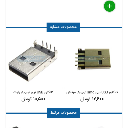
delete
remove
add
محصولات مشابه
کانکتور USB نری smd تیپ A سرفلش
کانکتور USB نری تیپ A رایت
۱۲,۶۰۰ تومان
۱۰,۵۰۰ تومان
محصولات مرتبط