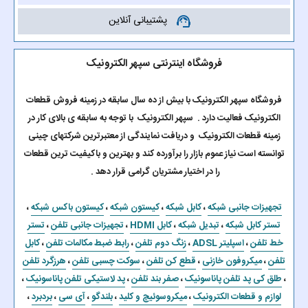
پشتیبانی آنلاین
support_agent
فروشگاه اینترنتی سپهر الکترونیک
فروشگاه سپهر الکترونیک با بیش از ده سال سابقه در زمینه فروش قطعات
الکترونیک فعالیت دارد . سپهر الکترونیک با توجه به سابقه ی بالای کار در
زمینه قطعات الکترونیک و دریافت نمایندگی از معتبرترین شرکتهای چینی
توانسته است نیاز عموم بازار را برآورده کند و بهترین و باکیفیت ترین قطعات
را در اختیار مشتریان گرامی قرار دهد .
تجهیزات جانبی شبکه
،
کابل شبکه
،
کیستون شبکه
،
کیستون باکس شبکه
،
تستر کابل شبکه
،
تبدیل شبکه
،
کابل HDMI
،
تجهیزات جانبی تلفن
،
تستر
خط تلفن
،
اسپلیتر ADSL
،
زنگ دوم تلفن
،
رابط ضبط مکالمات تلفن
،
کابل
تلفن
،
میکروفون خازنی
،
قطع کن تلفن
،
سوکت چسبی تلفن
،
هرزگرد تلفن
،
طلق کی پد تلفن پاناسونیک
،
صفر بند تلفن
،
پد لاستیکی تلفن پاناسونیک
،
لوازم و قطعات الکترونیک
،
میکروسوئیچ و کلید
،
بلندگو
،
آی سی
،
بردبرد
،