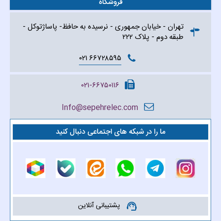
فروشگاه
تهران - خیابان جمهوری - نرسیده به حافظ- پاساژتوکل -
طبقه دوم - پلاک ۲۲۲
۶۶۷۲۸۵۹۵ ۰۲۱
۰۲۱-۶۶۷۵۰۱۱۶
Info@sepehrelec.com
ما را در شبکه های اجتماعی دنبال کنید
پشتیبانی آنلاین
support_agent