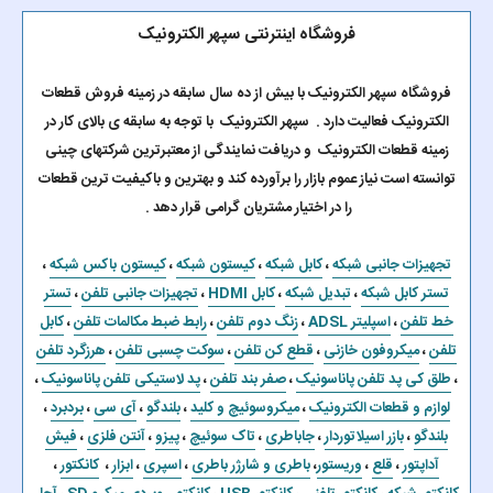
فروشگاه اینترنتی سپهر الکترونیک
فروشگاه سپهر الکترونیک با بیش از ده سال سابقه در زمینه فروش قطعات
الکترونیک فعالیت دارد . سپهر الکترونیک با توجه به سابقه ی بالای کار در
زمینه قطعات الکترونیک و دریافت نمایندگی از معتبرترین شرکتهای چینی
توانسته است نیاز عموم بازار را برآورده کند و بهترین و باکیفیت ترین قطعات
را در اختیار مشتریان گرامی قرار دهد .
تجهیزات جانبی شبکه
،
کابل شبکه
،
کیستون شبکه
،
کیستون باکس شبکه
،
تستر کابل شبکه
،
تبدیل شبکه
،
کابل HDMI
،
تجهیزات جانبی تلفن
،
تستر
خط تلفن
،
اسپلیتر ADSL
،
زنگ دوم تلفن
،
رابط ضبط مکالمات تلفن
،
کابل
تلفن
،
میکروفون خازنی
،
قطع کن تلفن
،
سوکت چسبی تلفن
،
هرزگرد تلفن
،
طلق کی پد تلفن پاناسونیک
،
صفر بند تلفن
،
پد لاستیکی تلفن پاناسونیک
،
لوازم و قطعات الکترونیک
،
میکروسوئیچ و کلید
،
بلندگو
،
آی سی
،
بردبرد
،
بلندگو
،
بازر اسیلاتوردار
،
جاباطری
،
تاک سوئیچ
،
پیزو
،
آنتن فلزی
،
فیش
آداپتور
،
قلع
،
وریستور
،
باطری و شارژر باطری
،
اسپری
،
ابزار
،
کانکتور
،