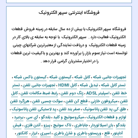
فروشگاه اینترنتی سپهر الکترونیک
فروشگاه سپهر الکترونیک با بیش از ده سال سابقه در زمینه فروش قطعات
الکترونیک فعالیت دارد . سپهر الکترونیک با توجه به سابقه ی بالای کار در
زمینه قطعات الکترونیک و دریافت نمایندگی از معتبرترین شرکتهای چینی
توانسته است نیاز عموم بازار را برآورده کند و بهترین و باکیفیت ترین قطعات
را در اختیار مشتریان گرامی قرار دهد .
تجهیزات جانبی شبکه
،
کابل شبکه
،
کیستون شبکه
،
کیستون باکس شبکه
،
تستر کابل شبکه
،
تبدیل شبکه
،
کابل HDMI
،
تجهیزات جانبی تلفن
،
تستر
خط تلفن
،
اسپلیتر ADSL
،
زنگ دوم تلفن
،
رابط ضبط مکالمات تلفن
،
کابل
تلفن
،
میکروفون خازنی
،
قطع کن تلفن
،
سوکت چسبی تلفن
،
هرزگرد تلفن
،
طلق کی پد تلفن پاناسونیک
،
صفر بند تلفن
،
پد لاستیکی تلفن پاناسونیک
،
لوازم و قطعات الکترونیک
،
میکروسوئیچ و کلید
،
بلندگو
،
آی سی
،
بردبرد
،
بلندگو
،
بازر اسیلاتوردار
،
جاباطری
،
تاک سوئیچ
،
پیزو
،
آنتن فلزی
،
فیش
آداپتور
،
قلع
،
وریستور
،
باطری و شارژر باطری
،
اسپری
،
ابزار
،
کانکتور
،