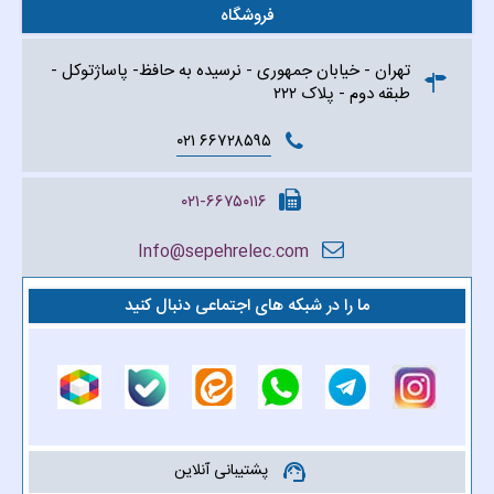
فروشگاه
تهران - خیابان جمهوری - نرسیده به حافظ- پاساژتوکل -
طبقه دوم - پلاک ۲۲۲
۶۶۷۲۸۵۹۵ ۰۲۱
۰۲۱-۶۶۷۵۰۱۱۶
Info@sepehrelec.com
ما را در شبکه های اجتماعی دنبال کنید
پشتیبانی آنلاین
support_agent