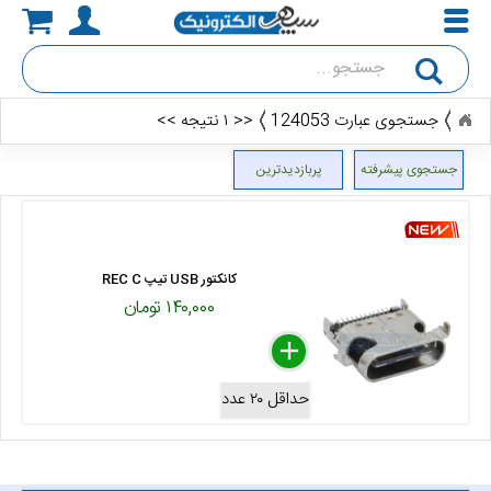
جستجو
جستجوی عبارت 124053
<< ۱ نتیجه >>
جستجوی پیشرفته
پربازدیدترین
کانکتور USB تیپ REC C
۱۴۰,۰۰۰ تومان
delete
remove
add
حداقل ۲۰ عدد