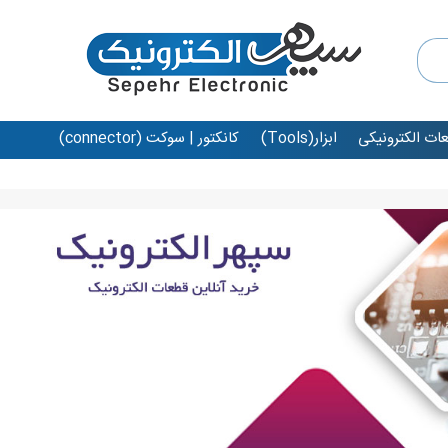
عات الکترونیکی
ابزار(Tools)
کانکتور | سوکت (connector)