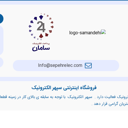
Info@sepehrelec.com
فروشگاه اینترنتی سپهر الکترونیک
رونیک فعالیت دارد . سپهر الکترونیک با توجه به سابقه ی بالای کار در زمینه قط
شتریان گرامی قرار دهد .
تر کابل شبکه
،
تبدیل شبکه
،
کابل HDMI
،
تجهیزات جانبی تلفن
،
تستر خط تلف
ی پد تلفن پاناسونیک
،
صفر بند تلفن
،
پد لاستیکی تلفن پاناسونیک
،
لوازم و قط