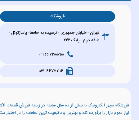
فروشگاه
تهران - خیابان جمهوری - نرسیده به حافظ- پاساژتوکل -
طبقه دوم - پلاک ۲۲۲
۶۶۷۲۸۵۹۵ ۰۲۱
۰۲۱-۶۶۷۵۰۱۱۶
فروشگاه سپهر الکترونیک با بیش از ده سال سابقه در زمینه فروش قطعات الکت
نیاز عموم بازار را برآورده کند و بهترین و باکیفیت ترین قطعات را در اختیار م
تجهیزات جانبی شبکه
،
کابل شبکه
،
کیستون شبکه
،
کیستون باکس شبکه
،
تس
میکروفون خازنی
،
قطع کن تلفن
،
سوکت چسبی تلفن
،
هرزگرد تلفن
،
طلق ک