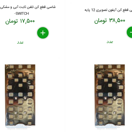
قطع کن آیفون تصویری 12 پایه
SWITCH-
۳۸,۵۰۰ تومان
۱۷,۵۰۰ تومان
de
re
a
delete
remove
add
عدد
عدد