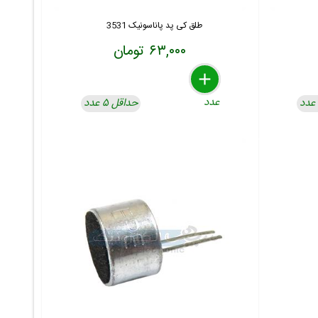
طلق کی پد پاناسونیک 3531
۶۳,۰۰۰ تومان
delete
remove
add
عدد
حداقل ۵ عدد