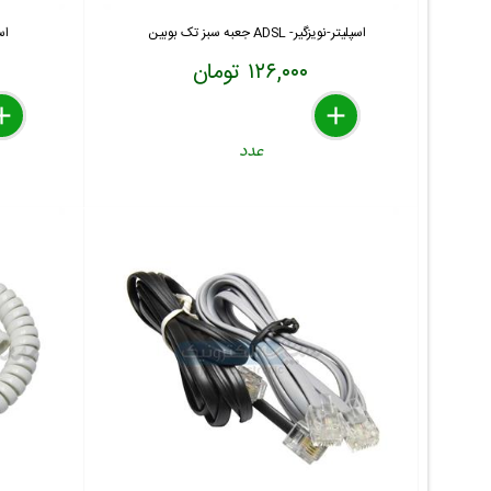
اسپلیتر-نویزگیر- ADSL جعبه سبز تک بوبین
اسپل
۱۲۶,۰۰۰ تومان
lete
move
dd
delete
remove
add
عدد