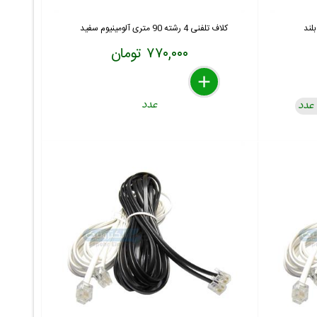
لند
کلاف تلفنی 4 رشته 90 متری آلومینیوم سفید
۷۷۰,۰۰۰ تومان
delete
remove
add
عدد