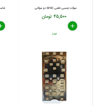
سوکت چسبی تلفنی 6P4C دو سوکتی
شاسی 
۴۵,۵۰۰ تومان
lete
move
dd
delete
remove
add
عدد