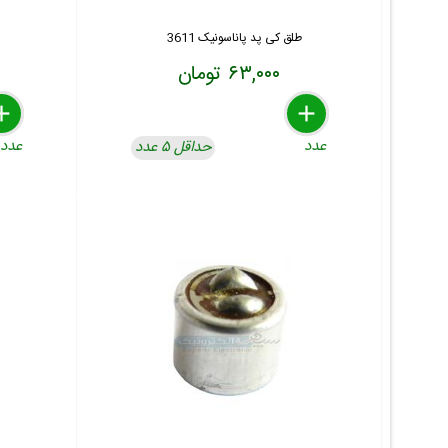
طلق کی پد پاناسونیک 3611
۶۳,۰۰۰ تومان
lete
move
dd
delete
remove
add
عدد
عدد
حداقل ۵ عدد