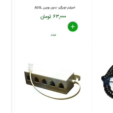
اسپلیتر-نویزگیر- بدون بوبین ADSL
۶۳,۰۰۰ تومان
delete
remove
add
عدد