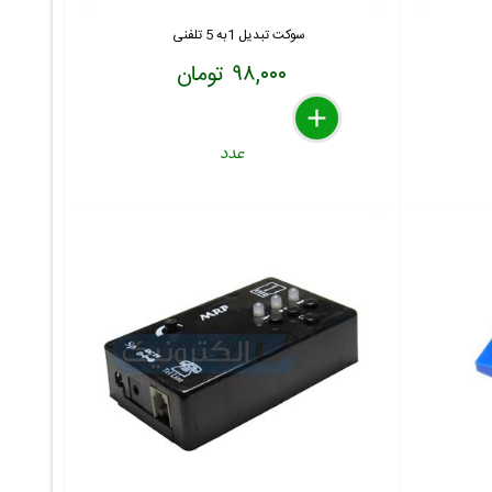
سوکت تبدیل 1به 5 تلفنی
۹۸,۰۰۰ تومان
delete
remove
add
عدد