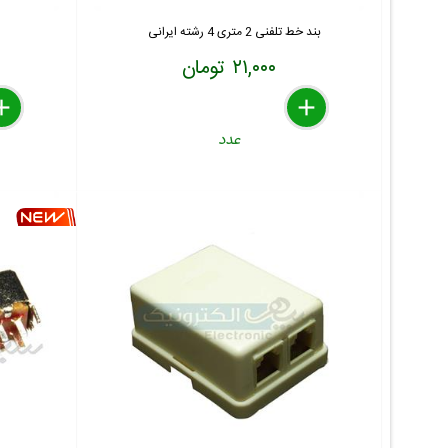
بند خط تلفنی 2 متری 4 رشته ایرانی
۲۱,۰۰۰ تومان
lete
move
dd
delete
remove
add
عدد