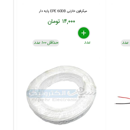
میکرفون خازنی EPE 60DB پایه دار
۱۴,۰۰۰ تومان
delete
remove
add
عدد
حداقل ۱۰۰ عدد