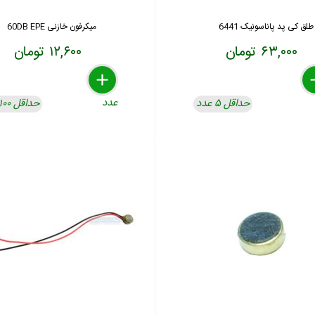
طلق کی پد پاناسونیک 6441
میکرفون خازنی 60DB EPE
۶۳,۰۰۰ تومان
۱۲,۶۰۰ تومان
delete
remove
add
de
re
a
عدد
حداقل ۵ عدد
حداقل ۱۰۰ عدد