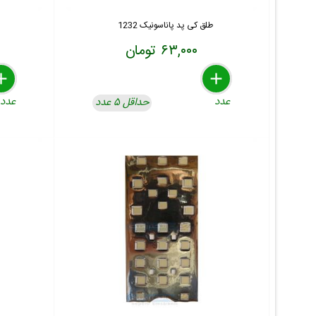
طلق کی پد پاناسونیک 1232
۶۳,۰۰۰ تومان
lete
move
dd
delete
remove
add
عدد
عدد
حداقل ۵ عدد