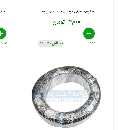
میکرفون خازنی موبایلی بلند بدون پایه
میکر
۱۴,۰۰۰ تومان
lete
move
dd
delete
remove
add
عدد
عدد
حداقل ۵۰ عدد