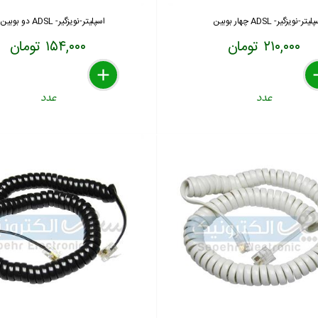
یتر-نویزگیر- ADSL چهار بوبین
اسپلیتر-نویزگیر- ADSL دو بوبین
۲۱۰,۰۰۰ تومان
۱۵۴,۰۰۰ تومان
delete
remove
add
de
re
a
عدد
عدد