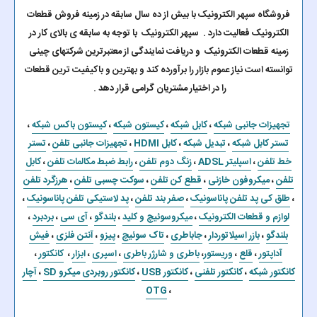
فروشگاه سپهر الکترونیک با بیش از ده سال سابقه در زمینه فروش قطعات
الکترونیک فعالیت دارد . سپهر الکترونیک با توجه به سابقه ی بالای کار در
زمینه قطعات الکترونیک و دریافت نمایندگی از معتبرترین شرکتهای چینی
توانسته است نیاز عموم بازار را برآورده کند و بهترین و باکیفیت ترین قطعات
را در اختیار مشتریان گرامی قرار دهد .
تجهیزات جانبی شبکه
،
کابل شبکه
،
کیستون شبکه
،
کیستون باکس شبکه
،
تستر کابل شبکه
،
تبدیل شبکه
،
کابل HDMI
،
تجهیزات جانبی تلفن
،
تستر
خط تلفن
،
اسپلیتر ADSL
،
زنگ دوم تلفن
،
رابط ضبط مکالمات تلفن
،
کابل
تلفن
،
میکروفون خازنی
،
قطع کن تلفن
،
سوکت چسبی تلفن
،
هرزگرد تلفن
،
طلق کی پد تلفن پاناسونیک
،
صفر بند تلفن
،
پد لاستیکی تلفن پاناسونیک
،
لوازم و قطعات الکترونیک
،
میکروسوئیچ و کلید
،
بلندگو
،
آی سی
،
بردبرد
،
بلندگو
،
بازر اسیلاتوردار
،
جاباطری
،
تاک سوئیچ
،
پیزو
،
آنتن فلزی
،
فیش
آداپتور
،
قلع
،
وریستور
،
باطری و شارژر باطری
،
اسپری
،
ابزار
،
کانکتور
،
کانکتور شبکه
،
کانکتور تلفنی
،
کانکتور USB
،
کانکتور روبردی میکرو SD
،
آچار
OTG
،