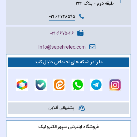
طبقه دوم - پلاک ۲۲۲
۶۶۷۲۸۵۹۵ ۰۲۱
۰۲۱-۶۶۷۵۰۱۱۶
Info@sepehrelec.com
ما را در شبکه های اجتماعی دنبال کنید
پشتیبانی آنلاین
support_agent
فروشگاه اینترنتی سپهر الکترونیک