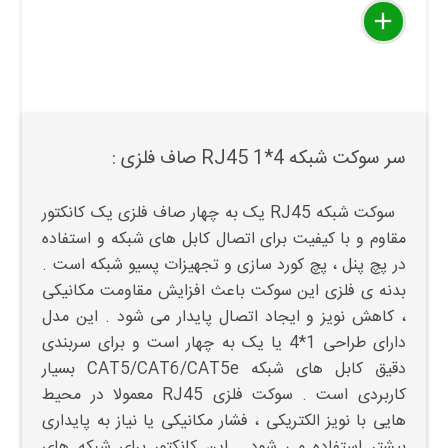
delete
remove
add
سر سوکت شبکه RJ45 1*4 صاف فلزی :
سوکت شبکه RJ45 یک به چهار صاف فلزی یک کانکتور
مقاوم و با کیفیت برای اتصال کابل های شبکه و استفاده
در پچ پنل ، پچ کورد سازی و تجهیزات پسیو شبکه است .
بدنه ی فلزی این سوکت باعث افزایش مقاومت مکانیکی
، کاهش نویز و ایجاد اتصال پایدار می شود . این مدل
دارای طراحی 1*4 یا یک به چهار است و برای سربندی
دقیق کابل های شبکه CAT5/CAT6/CAT5e بسیار
کاربردی است . سوکت فلزی RJ45 معمولا در محیط
هایی با نویز الکتریکی ، فشار مکانیکی یا نیاز به پایداری
بیشتر استفاده می شود . این کانکتور برای شبکه های