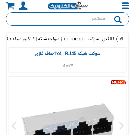
جستجو
کانکتور | سوکت connector
سوکت شبکه | کانکتور شبکه RJ45
سوکت شبکه 1x4   RJ45صاف فلزی
۱۱۱۰۲۷ 