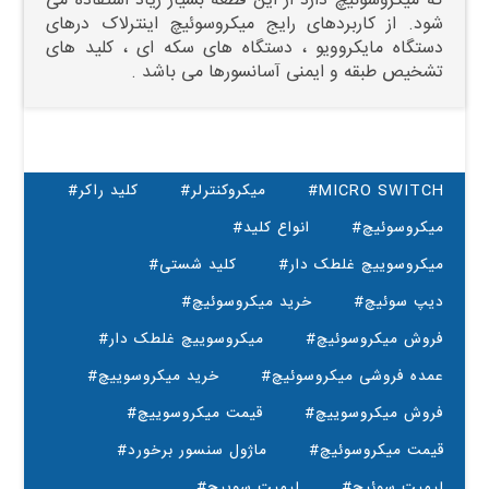
که میکروسوئیچ دارد از این قطعه بسیار زیاد استفاده می
شود. از کاربردهای رایج میکروسوئیچ اینترلاک درهای
دستگاه مایکروویو ، دستگاه های سکه ای ، کلید های
تشخیص طبقه و ایمنی آسانسورها می باشد .
#MICRO SWITCH
#میکروکنترلر
#کلید راکر
#میکروسوئیچ
#انواع کلید
#میکروسوییچ غلطک دار
#کلید شستی
#دیپ سوئیچ
#خرید میکروسوئیچ
#فروش میکروسوئیچ
#میکروسوییچ غلطک دار
#عمده فروشی میکروسوئیچ
#خرید میکروسوییچ
#فروش میکروسوییچ
#قیمت میکروسوییچ
#قیمت میکروسوئیچ
#ماژول سنسور برخورد
#لیمیت سوئیچ
#لیمیت سوییچ