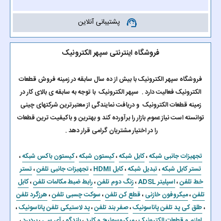
پشتیبانی آنلاین
support_agent
فروشگاه اینترنتی سپهر الکترونیک
فروشگاه سپهر الکترونیک با بیش از ده سال سابقه در زمینه فروش قطعات
الکترونیک فعالیت دارد . سپهر الکترونیک با توجه به سابقه ی بالای کار در
زمینه قطعات الکترونیک و دریافت نمایندگی از معتبرترین شرکتهای چینی
توانسته است نیاز عموم بازار را برآورده کند و بهترین و باکیفیت ترین قطعات
را در اختیار مشتریان گرامی قرار دهد .
تجهیزات جانبی شبکه
،
کابل شبکه
،
کیستون شبکه
،
کیستون باکس شبکه
،
تستر کابل شبکه
،
تبدیل شبکه
،
کابل HDMI
،
تجهیزات جانبی تلفن
،
تستر
خط تلفن
،
اسپلیتر ADSL
،
زنگ دوم تلفن
،
رابط ضبط مکالمات تلفن
،
کابل
تلفن
،
میکروفون خازنی
،
قطع کن تلفن
،
سوکت چسبی تلفن
،
هرزگرد تلفن
،
طلق کی پد تلفن پاناسونیک
،
صفر بند تلفن
،
پد لاستیکی تلفن پاناسونیک
،
لوازم و قطعات الکترونیک
،
میکروسوئیچ و کلید
،
بلندگو
،
آی سی
،
بردبرد
،