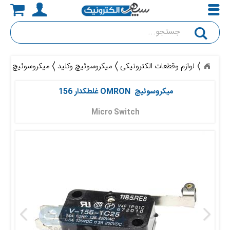
جستجو
لوازم وقطعات الکترونیکی
میکروسوئیچ وکلید
میکروسوئیچ OMRON غلطکدار 156
میکروسوئیچ  OMRON غلطکدار 156 
Micro Switch 