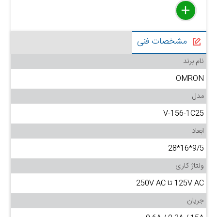
delete
remove
add
مشخصات فنی
نام برند
OMRON
مدل
V-156-1C25
ابعاد
9/5*16*28
ولتاژ کاری
125V AC تا 250V AC
جریان