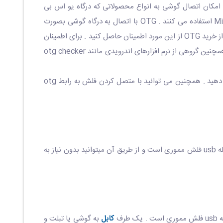
OTG مخفف عبارت USB On-The-Go است و به کابل یا قطعه ای گفته می شود که با متصل شدن به درگاه Type-C یا Micro-USB امکان اتصال گوشی به انواع محصولاتی که درگاه یو اس بی
دارند مثل کیبورد و فلش مموری و موس را فراهم می کند . گوشی های اندرویدی برای انتقال داده و شارژ از درگاه USB-C یاMicro-USB استفاده می کنند . OTG با اتصال به درگاه گوشی بصورت
مبدل عمل کرده و آن را به USB تبدیل می کند . لازم به ذکر است تمام گوشی های اندروید ازOTG پشتیبانی نمی کنند و می بایست قبل از خرید OTG از این مورد اطمینان حاصل کنید . برای اطمینان
از اینکه گوشی اندروید شما از OTG پشتیبانی می کند می توانید با جستجوی عبارتotg support در گوگل از این موضوع مطلع شوید . همچنین گروهی از نرم افزارهای اندرویدی مانند otg checker
با استفاده از otg می توانید داده های مورد نیاز خود را باسرعت بالا به گوشی منتقل کرده و یا بالعکس از گوشی به فلش مموری انتقال دهید . همچنین می توانید با متصل کردن فلش به رابط otg
گوشیهای موبایل و تبلت اندرویدی با فلش مموری یا پورت usb معمولی از جمله usb فلش مموری است و از طریق آن میتوانید بدون نیاز به
کابل
به گوشی یا تبلت و