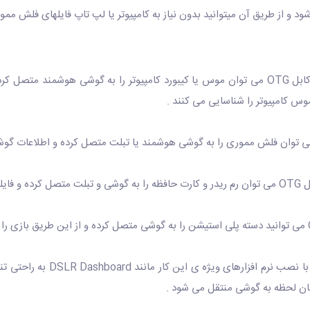
1- اتصال موس یا کیبورد کامپیوتر به گوشی : با استفاده از کابل OTG می توان موس یا کیبورد کامپیو
5- اتصال دوربین های DSLR : عک
مان لحظه به گوشی منتقل می شود .