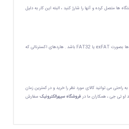
وان با استفاده از کابل OTG گوشی هوشمند خود را به سایر دستگاه ها متصل کرده و آنها را شارژ کنید ، البته این کار به دلیل
بیشترین کاربرد OTG مربوط به اتصال هارد اکسترنال و فلش مموری است . برای اتصال هارد و فلش مموری می بایست فرمت این درایوها بصورت exFAT یا FAT32 باشد . هاردهای اکسترنالی که
به راحتی می توانید کالای مورد نظر را خرید و در کمترین زمان
 او تی جی ، همکاران ما در
فروشگاه سپهرالکترونیک
سفارش