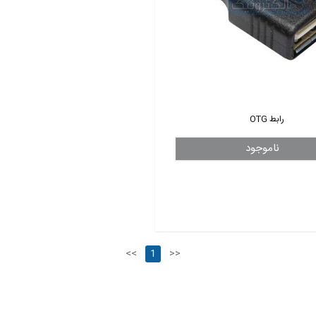
رابط OTG
ناموجود
<<
1
>>