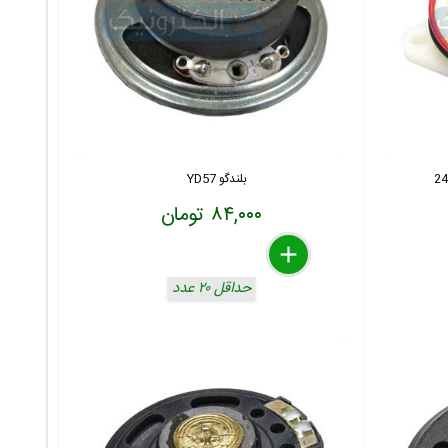
بلندگو YD57
۸۴,۰۰۰ تومان
delete
remove
add
حداقل ۲۰ عدد