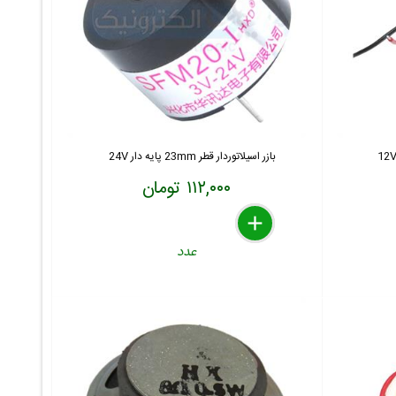
بازر اسیلاتوردار قطر 23mm پایه دار 24V
۱۱۲,۰۰۰ تومان
delete
remove
add
عدد