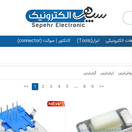
عات الکترونیکی
ابزار(Tools)
کانکتور | سوکت (connector)
روش‌ترین‌
ارزان‌ترین
گران‌ترین
<<
1
2
3
4
5
…
8
9
>>