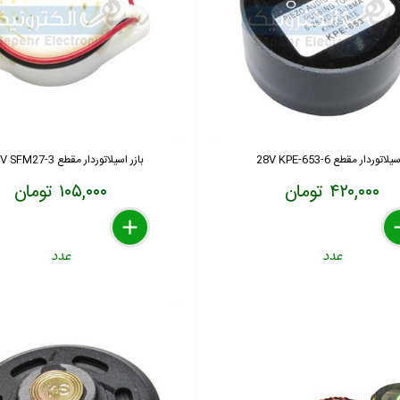
لاتوردار مقطع 6-28V KPE-653
بازر اسیلاتوردار مقطع 3-24V SFM27
۴۲۰,۰۰۰ تومان
۱۰۵,۰۰۰ تومان
delete
remove
add
de
re
a
عدد
عدد