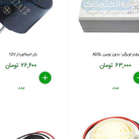
لیتر-نویزگیر- بدون بوبین ADSL
بازر اسیلاتوردار 12V
۶۳,۰۰۰ تومان
۲۶,۶۰۰ تومان
delete
remove
add
de
re
a
عدد
عدد