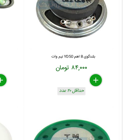
بلندگوی 8 اهم YD50 نیم وات
۸۴,۰۰۰ تومان
lete
move
dd
delete
remove
add
حداقل ۲۰ عدد