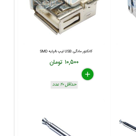
کانکتور مادگی USB تیپ Aپایه SMD
۱۰,۵۰۰ تومان
delete
remove
add
حداقل ۲۰ عدد