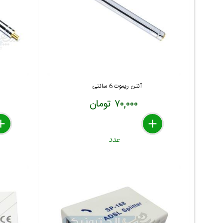
آنتن ریموت 6 سانتی
۷۰,۰۰۰ تومان
lete
move
dd
delete
remove
add
عدد