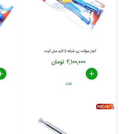
آچار سوکت زن شبکه 3 کاره سان کیت
۲,۱۰۰,۰۰۰ تومان
lete
move
dd
delete
remove
add
عدد