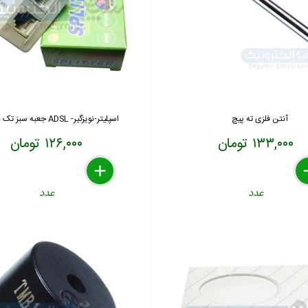
آنتن فلزی ته پیچ
اسپلیتر-نویزگیر- ADSL جعبه سبز تک بوبین
۱۳۳,۰۰۰ تومان
۱۲۶,۰۰۰ تومان
delete
remove
add
de
re
a
عدد
عدد