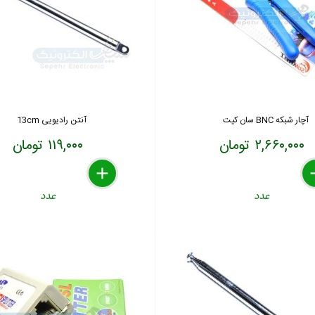
آچار شبکه BNC سان کیت
آنتن رادیویی 13cm
۲,۶۶۰,۰۰۰ تومان
۱۱۹,۰۰۰ تومان
delete
remove
add
de
re
a
عدد
عدد