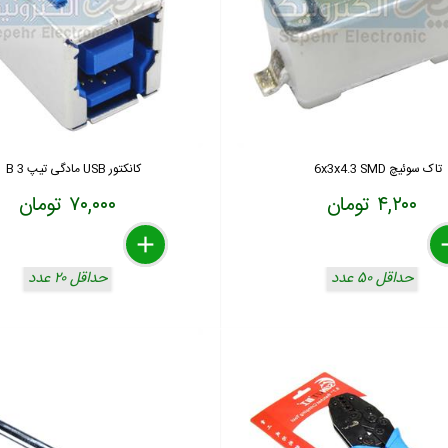
تاک سوئیچ 6x3x4.3 SMD
کانکتور USB مادگی تیپ 3 B
۴,۲۰۰ تومان
۷۰,۰۰۰ تومان
delete
remove
add
de
re
a
حداقل ۵۰ عدد
حداقل ۲۰ عدد