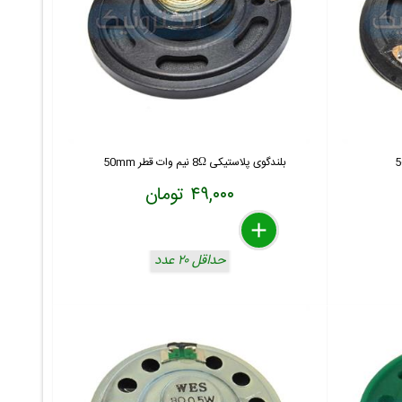
بلندگوی پلاستیکی 8Ω نیم وات قطر 50mm
۴۹,۰۰۰ تومان
delete
remove
add
حداقل ۲۰ عدد